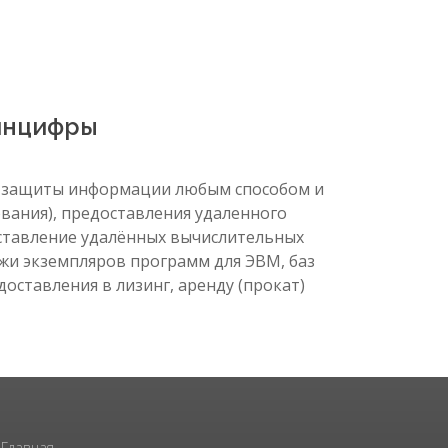
Минцифры
ств защиты информации любым способом и
ования), предоставления удаленного
ставление удалённых вычислительных
жи экземпляров программ для ЭВМ, баз
оставления в лизинг, аренду (прокат)
Главная