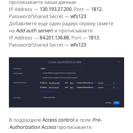
прописываете наши данные:
IP Address —
130.193.37.200
, Port —
1812
,
Password/Shared Secret —
wfs123
Добавляете еще один радиус сервер (жмете
на
Add auth server
) и прописываете:
IP Address —
84.201.136.88
, Port —
1813
,
Password/Shared Secret —
wfs123
В подразделе
Access control
в поле
Pre-
Authorization Access
прописываете: