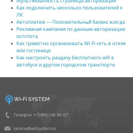
Мультиязычность страницы авторизации
Как подключить несколько пользователей к
ЛК
Автоплатеж — Положительный баланс всегда
Рекламная кампания по данным авторизации
хотспота
Как грамотно организовать Wi-Fi сеть в отеле
или гостинице
Как настроить раздачу бесплатного wifi в
автобусе и другом городском транспорте
Wi-Fi SYSTEM
Телефон: +7(499)348-90-07
service@wifisystem.ru