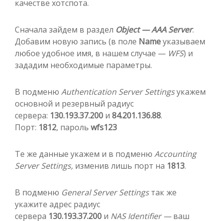
качестве хотспота.
Сначала зайдем в раздел
Object — AAA Server
.
Добавим новую запись (в поле
Name
указываем
любое удобное имя, в нашем случае —
WFS
) и
зададим необходимые параметры.
В подменю
Authentication Server Settings
укажем
основной и резервный радиус
сервера:
130.193.37.200
и
84.201.136.88
.
Порт:
1812
, пароль
wfs123
Те же данные укажем и в подменю
Accounting
Server Settings,
изменив лишь порт на
1813
.
В подменю
General Server Settings
так же
укажите адрес радиус
сервера
130.193.37.200
и
NAS Identifier —
ваш