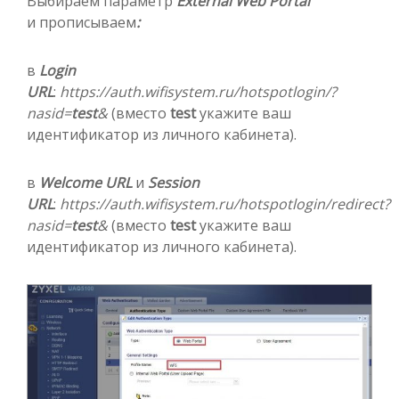
Выбираем параметр
External Web Portal
и прописываем
:
в
L
o
gin
URL
:
https://auth.wifisystem.ru/hotspotlogin/?
nasid=
test
&
(вместо
test
укажите ваш
идентификатор из личного кабинета).
в
Welcome URL
и
Session
URL
:
https://auth.wifisystem.ru/hotspotlogin/redirect?
nasid=
test
&
(вместо
test
укажите ваш
идентификатор из личного кабинета).