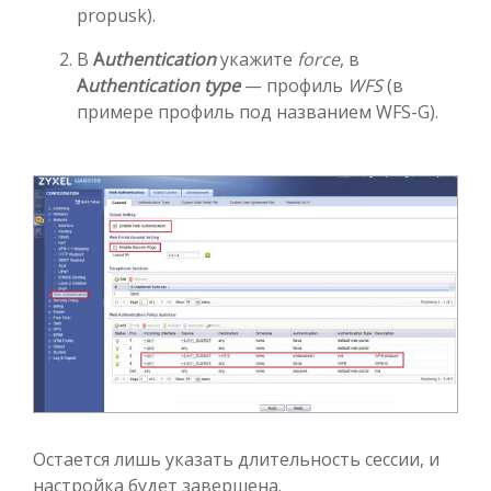
propusk).
В
A
uthentication
укажите
force
, в
A
uthentication type
— профиль
WFS
(в
примере профиль под названием WFS-G).
Остается лишь указать длительность сессии, и
настройка будет завершена.