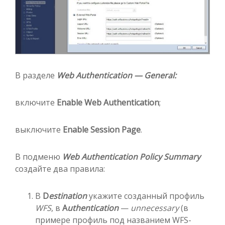
В разделе
Web Authentication — General:
включите
Enable Web Authentication
;
выключите
Enable Session Page
.
В подменю
Web Authentication Policy Summary
создайте два правила:
В
D
estination
укажите созданный профиль
WFS
, в
A
uthentication
—
unnecessary
(в
примере профиль под названием WFS-