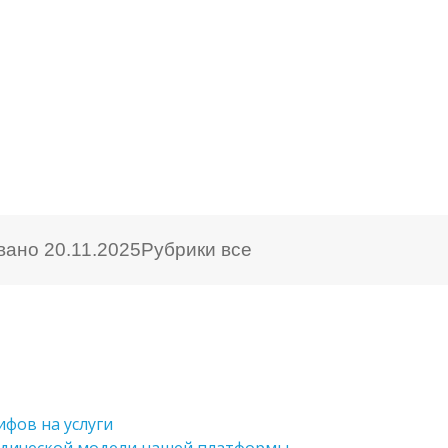
вано
20.11.2025
Рубрики
все
фов на услуги
дической модели нашей платформы