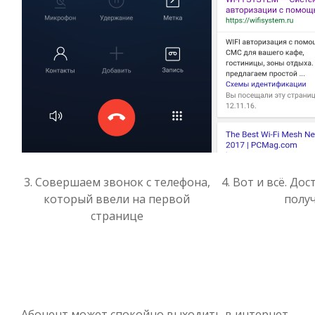
3. Совершаем звонок с телефона,
4. Вот и всё. До
который ввели на первой
получ
странице
Абонент может спокойно выходить в интернет,